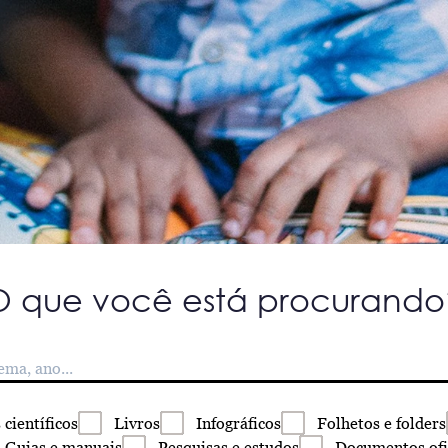
O que você está procurando
s
científicos
Livros
Infográficos
Folhetos
e folders
Guias
e manuais
Pesquisas
e estudos
Documentos
ofi