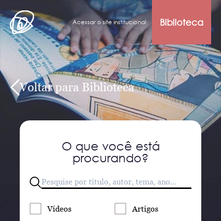
Biblioteca
Acessar o site institucional
Voltar para Biblioteca
O que você está
procurando?
Vídeos
Artigos