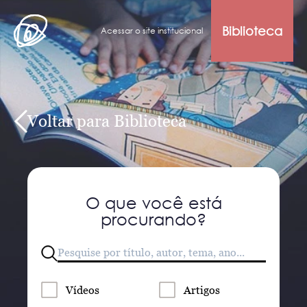
Biblioteca
Acessar o site institucional
Voltar para Biblioteca
O que você está
procurando?
Vídeos
Artigos