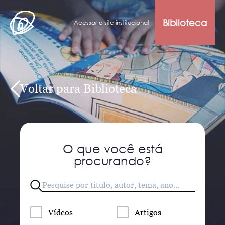
Biblioteca
Acessar o site institucional
Voltar para Biblioteca
O que você está
procurando?
Vídeos
Artigos