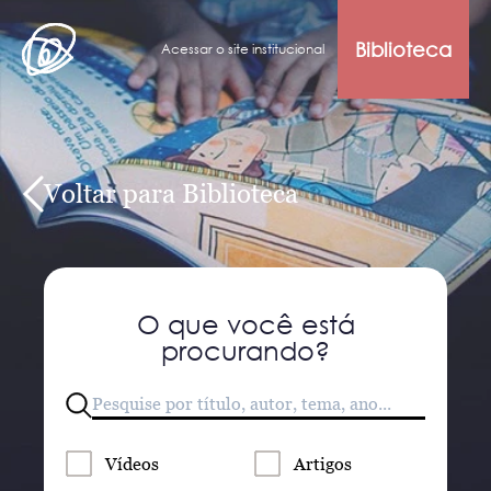
Biblioteca
Acessar o site institucional
Voltar para Biblioteca
O que você está
procurando?
Vídeos
Artigos