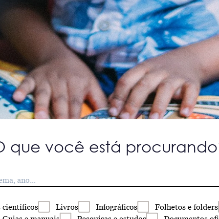
O que você está procurando
s
científicos
Livros
Infográficos
Folhetos
e folders
Guias
e manuais
Pesquisas
e estudos
Documentos
ofi