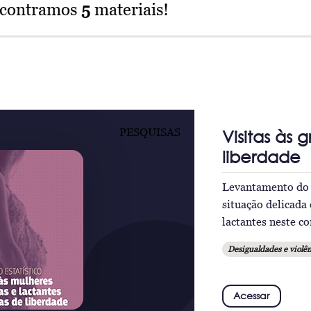
ncontramos
5
materiais!
PESQUISAS
Visitas às 
liberdade
Levantamento do 
situação delicada
lactantes neste c
Desigualdades e violên
Acessar