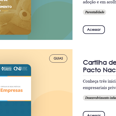
adoção e em acolh
Parentalidade
Acessar
GUIAS
Cartilha d
Pacto Naci
Conheça três inic
empresariais priva
Desenvolvimento infan
Acessar