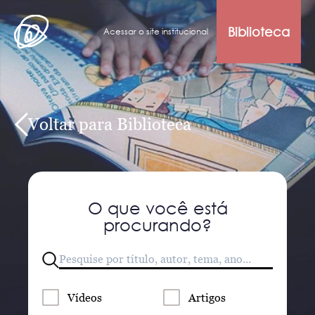
Biblioteca
Acessar o site institucional
Voltar para Biblioteca
O que você está
procurando?
Vídeos
Artigos