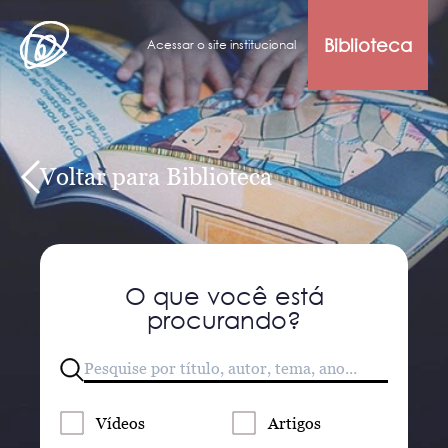
Biblioteca
Acessar o site institucional
Voltar para Biblioteca
O que você está
procurando?
Vídeos
Artigos