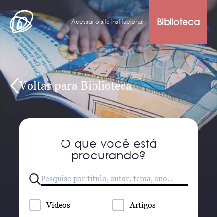
Biblioteca
Acessar o site institucional
Voltar para Biblioteca
O que você está
procurando?
Vídeos
Artigos