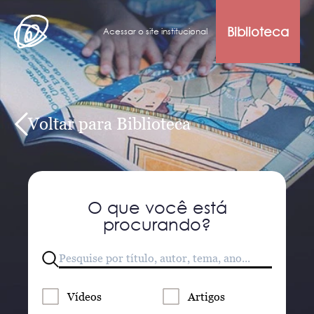
Biblioteca
Acessar o site institucional
Voltar para Biblioteca
O que você está
procurando?
Vídeos
Artigos