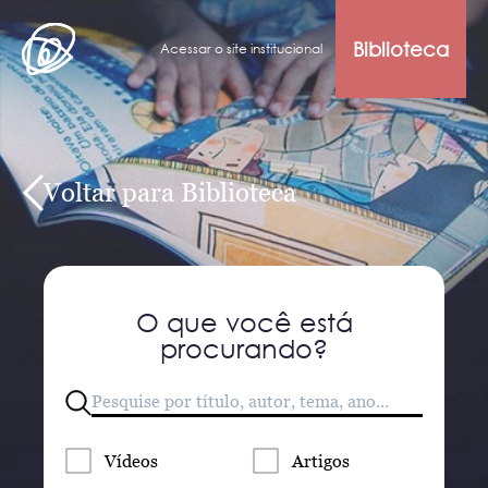
Biblioteca
Acessar o site institucional
Voltar para Biblioteca
O que você está
procurando?
Vídeos
Artigos