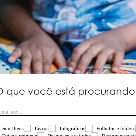
O que você está procurando
s
científicos
Livros
Infográficos
Folhetos
e folders
Guias
e manuais
Pesquisas
e estudos
Documentos
ofi