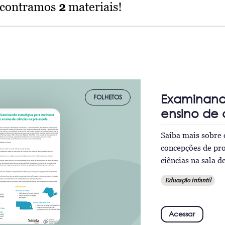
ncontramos
2
materiais!
Examinando
FOLHETOS
ensino de 
Saiba mais sobre 
concepções de pro
ciências na sala d
Educação infantil
Acessar