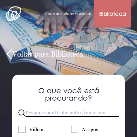
Biblioteca
Acessar o site institucional
Voltar para Biblioteca
O que você está
procurando?
Vídeos
Artigos