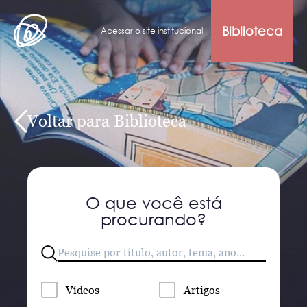
Biblioteca
Acessar o site institucional
Voltar para Biblioteca
O que você está
procurando?
Vídeos
Artigos