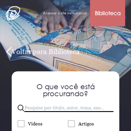
Biblioteca
Acessar o site institucional
Voltar para Biblioteca
O que você está
procurando?
Vídeos
Artigos