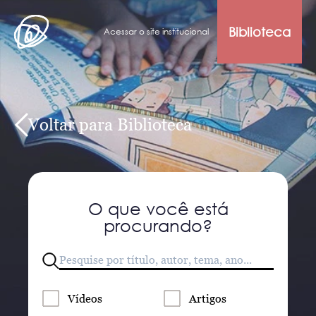
Biblioteca
Acessar o site institucional
Voltar para Biblioteca
O que você está
procurando?
Vídeos
Artigos