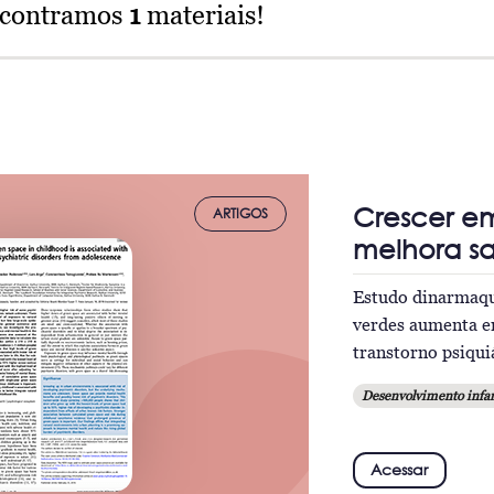
ncontramos
1
materiais!
Crescer e
ARTIGOS
melhora sa
Estudo dinarmaquê
verdes aumenta e
transtorno psiqui
Desenvolvimento infan
Acessar