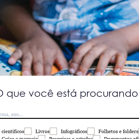
O que você está procurando
s
científicos
Livros
Infográficos
Folhetos
e folders
Guias
e manuais
Pesquisas
e estudos
Documentos
ofi