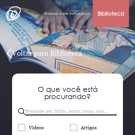
Biblioteca
Acessar o site institucional
Voltar para Biblioteca
O que você está
procurando?
Vídeos
Artigos