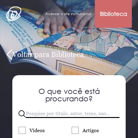
Biblioteca
Acessar o site institucional
Voltar para Biblioteca
O que você está
procurando?
Vídeos
Artigos