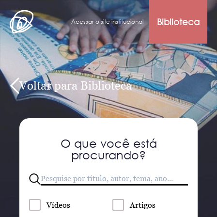
Biblioteca
Acessar o site institucional
Voltar para Biblioteca
O que você está
procurando?
Vídeos
Artigos