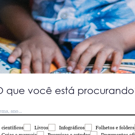
O que você está procurando
s
científicos
Livros
Infográficos
Folhetos
e folders
Guias
e manuais
Pesquisas
e estudos
Documentos
ofi