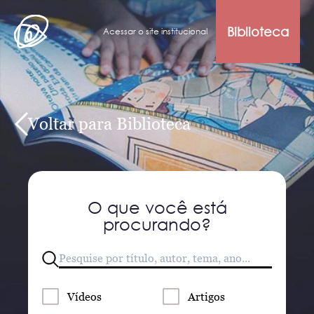
Biblioteca
Acessar o site institucional
Voltar para Biblioteca
O que você está
procurando?
Vídeos
Artigos