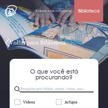
Biblioteca
Acessar o site institucional
Voltar para Biblioteca
O que você está
procurando?
Vídeos
Artigos