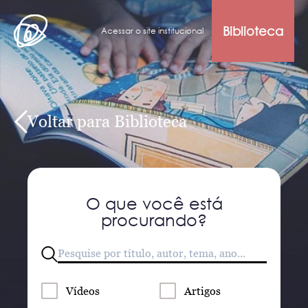
Biblioteca
Acessar o site institucional
Voltar para Biblioteca
O que você está
procurando?
Vídeos
Artigos