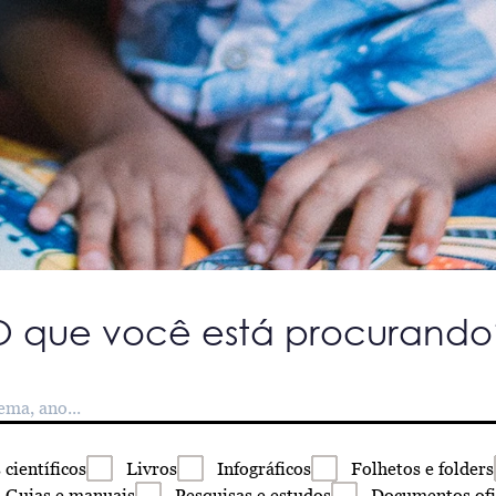
O que você está procurando
s
científicos
Livros
Infográficos
Folhetos
e folders
Guias
e manuais
Pesquisas
e estudos
Documentos
ofi