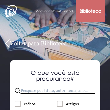
Biblioteca
Acessar o site institucional
Voltar para Biblioteca
O que você está
procurando?
Vídeos
Artigos