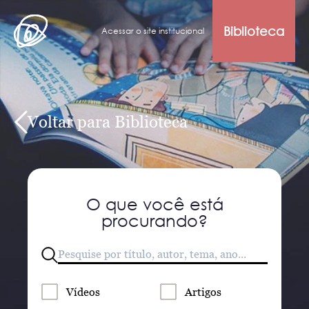
Biblioteca
Acessar o site institucional
Voltar para Biblioteca
O que você está
procurando?
Vídeos
Artigos