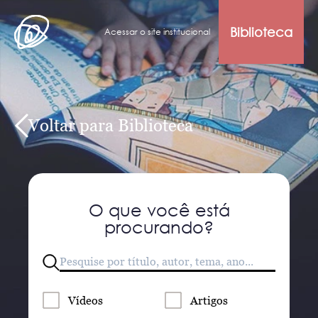
Biblioteca
Acessar o site institucional
Voltar para Biblioteca
O que você está
procurando?
Vídeos
Artigos