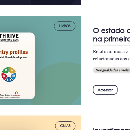
LIVROS
O estado d
na primeir
Relatório mostra e
relacionadas aos 
Desigualdades e violên
Acessar
GUIAS