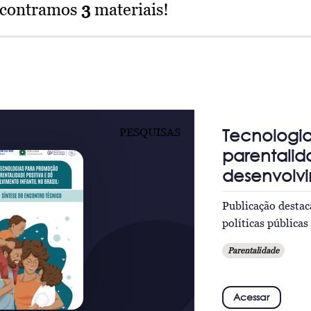
ncontramos
3
materiais!
Tecnologi
PESQUISAS
parentalid
desenvolvim
Publicação destac
políticas pública
Parentalidade
Acessar