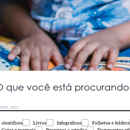
O que você está procurando
s
científicos
Livros
Infográficos
Folhetos
e folders
Guias
e manuais
Pesquisas
e estudos
Documentos
ofi