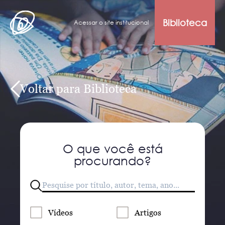
Biblioteca
Acessar o site institucional
Voltar para Biblioteca
O que você está
procurando?
Vídeos
Artigos