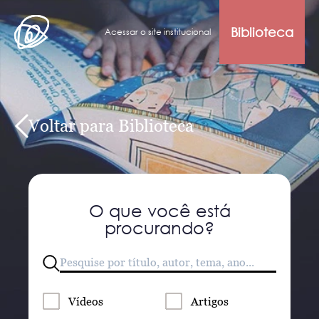
Biblioteca
Acessar o site institucional
Voltar para Biblioteca
O que você está
procurando?
Vídeos
Artigos