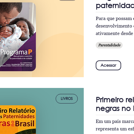
paternida
Para que possam e
desenvolvimento 
ativamente desde 
Parentalidade
Acessar
Primeiro re
LIVROS
negras no B
Em um país marca
representa um esf