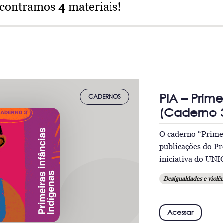
ncontramos
4
materiais!
PIA – Prime
CADERNOS
(Caderno 3
O caderno “Primei
publicações do Pr
iniciativa do UNI
Desigualdades e violên
Acessar