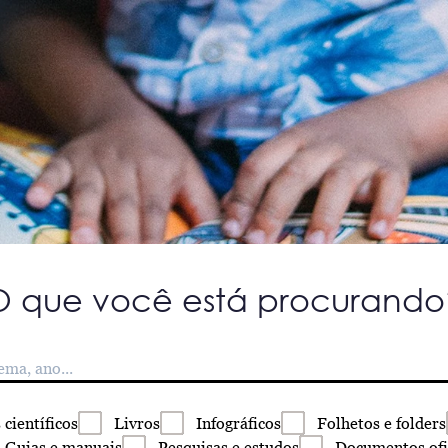
O que você está procurando
s
científicos
Livros
Infográficos
Folhetos
e folders
Guias
e manuais
Pesquisas
e estudos
Documentos
ofi