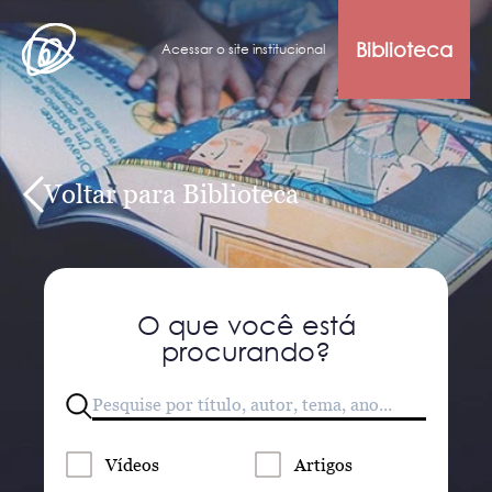
Biblioteca
Acessar o site institucional
Voltar para Biblioteca
O que você está
procurando?
Vídeos
Artigos