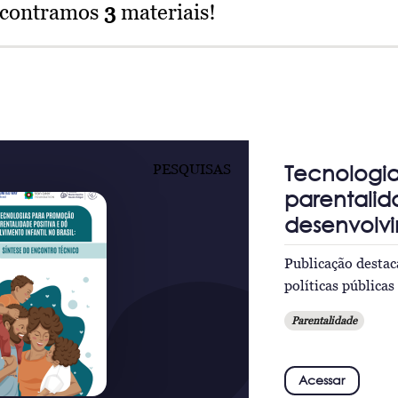
ncontramos
3
materiais!
Tecnologi
PESQUISAS
parentalid
desenvolvim
Publicação destac
políticas pública
Parentalidade
Acessar