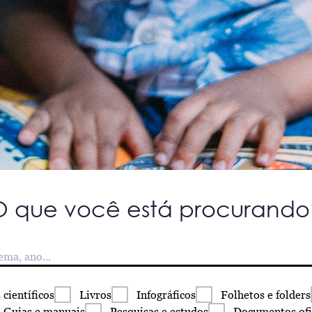
O que você está procurando
s
científicos
Livros
Infográficos
Folhetos
e folders
Guias
e manuais
Pesquisas
e estudos
Documentos
ofi