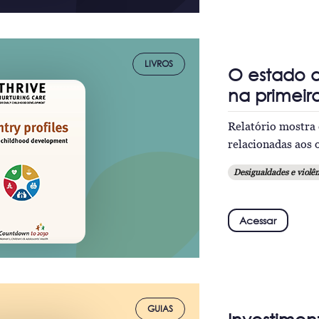
LIVROS
O estado d
na primeir
Relatório mostra e
relacionadas aos 
Desigualdades e violên
Acessar
GUIAS