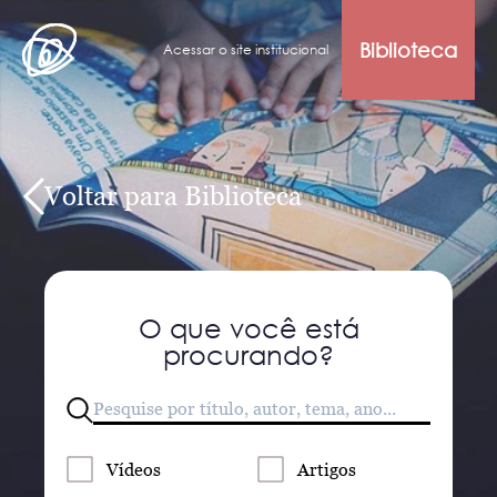
Biblioteca
Acessar o site institucional
Voltar para Biblioteca
O que você está
procurando?
Vídeos
Artigos