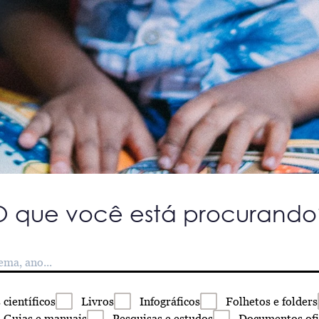
O que você está procurando
s
científicos
Livros
Infográficos
Folhetos
e folders
Guias
e manuais
Pesquisas
e estudos
Documentos
ofi