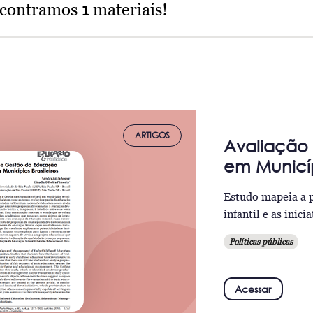
ncontramos
1
materiais!
ARTIGOS
Avaliação 
em Municípi
Estudo mapeia a p
infantil e as inic
Políticas públicas
Acessar