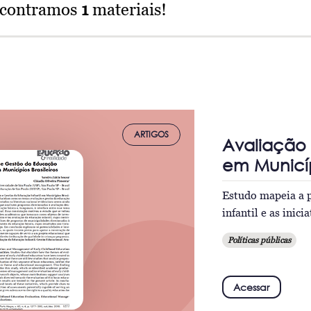
ncontramos
1
materiais!
ARTIGOS
Avaliação 
em Municípi
Estudo mapeia a p
infantil e as inic
Políticas públicas
Acessar