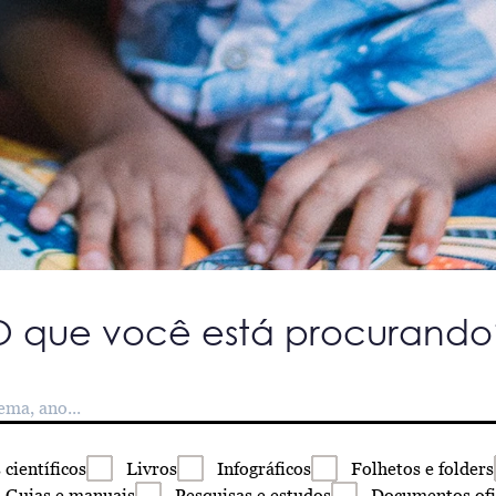
O que você está procurando
s
científicos
Livros
Infográficos
Folhetos
e folders
Guias
e manuais
Pesquisas
e estudos
Documentos
ofi