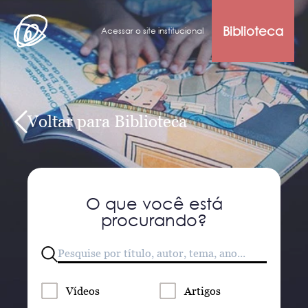
Biblioteca
Acessar o site institucional
Voltar para Biblioteca
O que você está
procurando?
Vídeos
Artigos