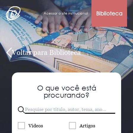
Biblioteca
Acessar o site institucional
Voltar para Biblioteca
O que você está
procurando?
Vídeos
Artigos