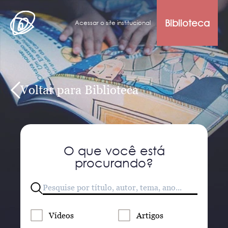
Biblioteca
Acessar o site institucional
Voltar para Biblioteca
O que você está
procurando?
Vídeos
Artigos