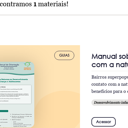
ncontramos
1
materiais!
Manual sob
GUIAS
com a natu
Bairros superpopu
contato com a natu
benefícios para o
Desenvolvimento infan
Acessar