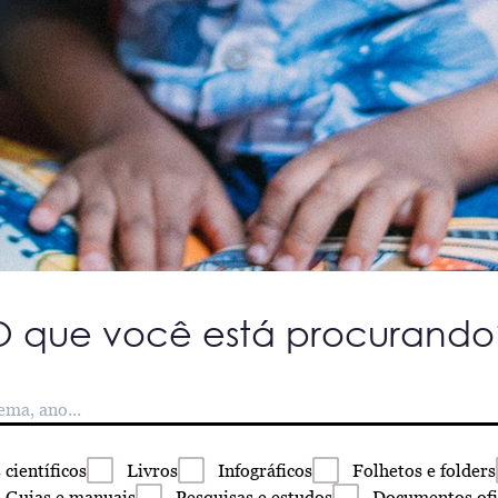
O que você está procurando
s
científicos
Livros
Infográficos
Folhetos
e folders
Guias
e manuais
Pesquisas
e estudos
Documentos
ofi