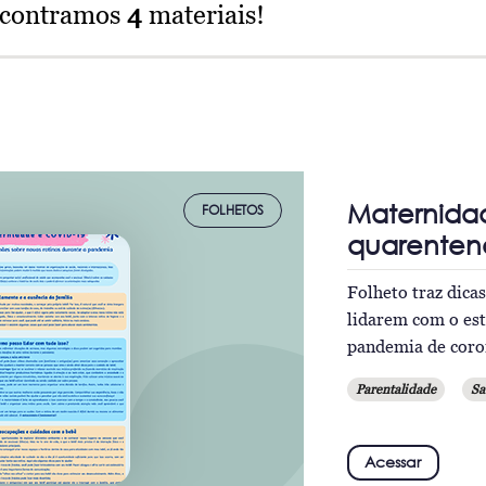
ncontramos
4
materiais!
Maternida
FOLHETOS
quarenten
Folheto traz dica
lidarem com o est
pandemia de coro
Parentalidade
Sa
Acessar