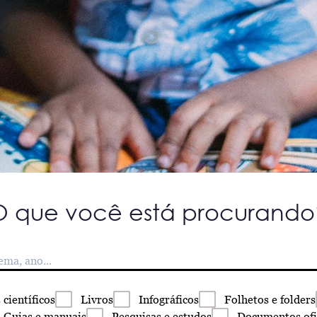
O que você está procurando
s
científicos
Livros
Infográficos
Folhetos
e folders
Guias
e manuais
Pesquisas
e estudos
Documentos
ofi