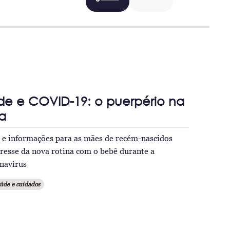
de e COVID-19: o puerpério na
a
s e informações para as mães de recém-nascidos
resse da nova rotina com o bebê durante a
navírus
úde e cuidados