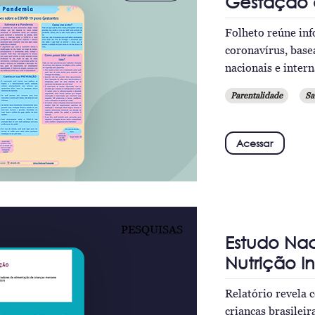
Gestação
Folheto reúne in
coronavírus, base
nacionais e inter
Parentalidade
Sa
Acessar
PESQUISAS
Estudo Na
Nutrição In
Relatório revela 
crianças brasileir