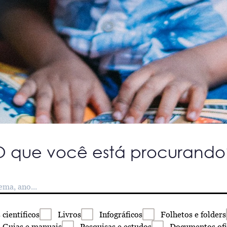
O que você está procurando
s
científicos
Livros
Infográficos
Folhetos
e folders
Guias
e manuais
Pesquisas
e estudos
Documentos
ofi