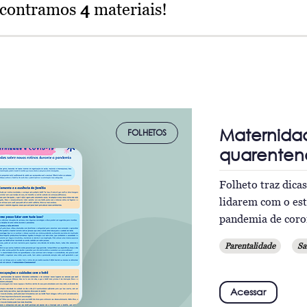
ncontramos
4
materiais!
Maternida
FOLHETOS
quarenten
Folheto traz dica
lidarem com o est
pandemia de coro
Parentalidade
Sa
Acessar