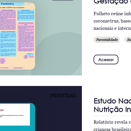
Gestação
Folheto reúne in
coronavírus, base
nacionais e inter
Parentalidade
Sa
Acessar
PESQUISAS
Estudo Na
Nutrição In
Relatório revela 
crianças brasileir