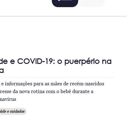
de e COVID-19: o puerpério na
a
s e informações para as mães de recém-nascidos
resse da nova rotina com o bebê durante a
navírus
úde e cuidados