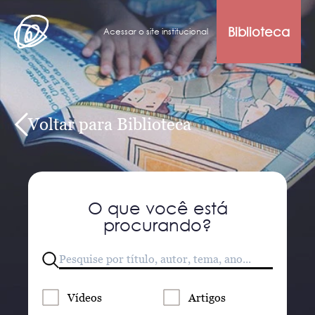
Biblioteca
Acessar o site institucional
Voltar para Biblioteca
O que você está
procurando?
Vídeos
Artigos