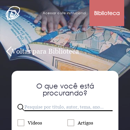
Biblioteca
Acessar o site institucional
Voltar para Biblioteca
O que você está
procurando?
Vídeos
Artigos