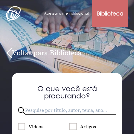
Biblioteca
Acessar o site institucional
Voltar para Biblioteca
O que você está
procurando?
Vídeos
Artigos