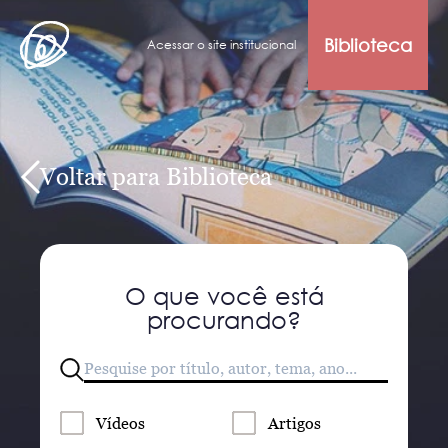
Biblioteca
Acessar o site institucional
Voltar para Biblioteca
O que você está
procurando?
Vídeos
Artigos