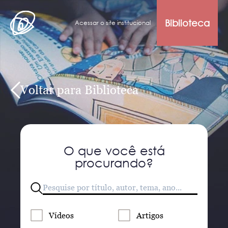
Biblioteca
Acessar o site institucional
Voltar para Biblioteca
O que você está
procurando?
Vídeos
Artigos