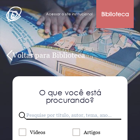
Biblioteca
Acessar o site institucional
Voltar para Biblioteca
O que você está
procurando?
Vídeos
Artigos