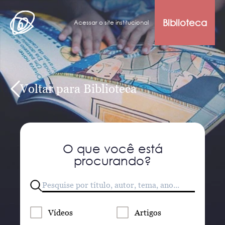
Biblioteca
Acessar o site institucional
Voltar para Biblioteca
O que você está
procurando?
Vídeos
Artigos